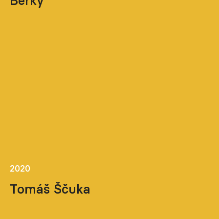
Berky
2020
Tomáš Ščuka