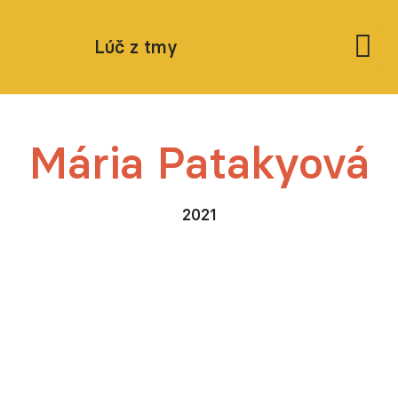
Podporte nás
Lúč z tmy
Mária Patakyová
2021