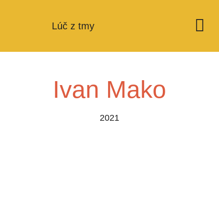
Podporte nás
Lúč z tmy
Ivan Mako
2021