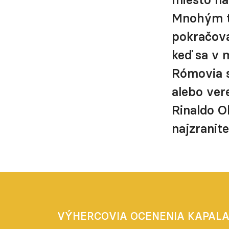
Mnohým ti
pokračova
keď sa v m
Rómovia s
alebo ver
Rinaldo O
najzranite
VÝHERCOVIA OCENENIA KAPALA