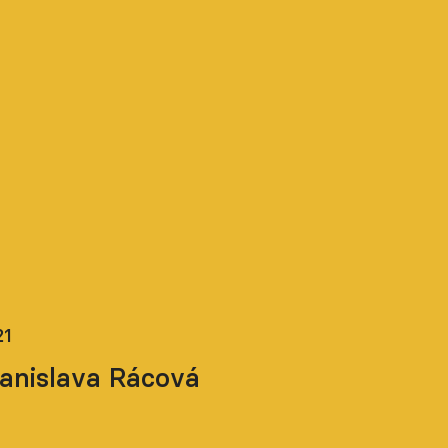
21
anislava Rácová