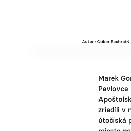
Autor : Ctibor Bachratý
Marek Gom
Pavlovce 
Apoštolske
zriadili 
útočiská 
miesto na 