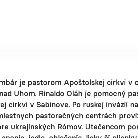
bár je pastorom Apoštolskej cirkvi v 
nad Uhom. Rinaldo Oláh je pomocný pa
j cirkvi v Sabinove. Po ruskej invázii n
v miestnych pastoračných centrách prov
pre ukrajinských Rómov. Utečencom pon
spanie, jedlo, oblečenie, lieky či plienky