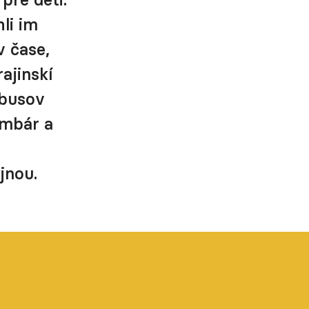
li im
v čase,
ajinskí
obusov
ombár a
jnou.