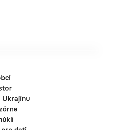
obci
stor
a Ukrajinu
izórne
úkli
 pre deti.