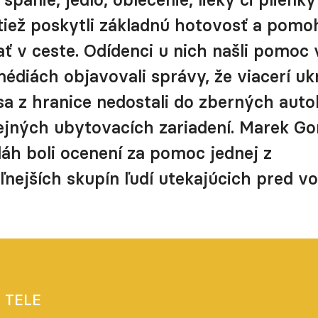
ež poskytli základnú hotovosť a pomoh
ť v ceste. Odídenci u nich našli pomoc 
édiách objavovali správy, že viacerí ukr
a z hranice nedostali do zberných aut
ejných ubytovacích zariadení. Marek G
láh boli ocenení za pomoc jednej z
ľnejších skupín ľudí utekajúcich pred vo
 TELE