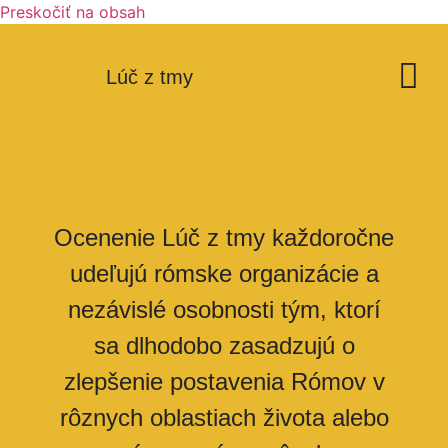
Preskočiť na obsah
Podporte nás
Lúč z tmy
Ocenenie Lúč z tmy každoročne
udeľujú rómske organizácie a
nezávislé osobnosti tým, ktorí
sa dlhodobo zasadzujú o
zlepšenie postavenia Rómov v
rôznych oblastiach života alebo